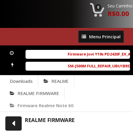
Seu Carrinho:
0
R$0.00
Menu
Menu Principal
Principal
Firmware Jovi Y19s PD2420F_EX_A_1
SM-J500M FULL_REPAIR_UBU1BRD1_6.0
Downloads
REALME
REALME FIRMWARE
Firmware Realme Note 60
REALME FIRMWARE