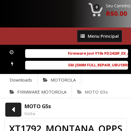
Seu Carrinho:
0
R$0.00
Menu
Menu Principal
Principal
Firmware Jovi Y19s PD2420F_EX_A_
SM-J500M FULL_REPAIR_UBU1BRD1_6.
Downloads
MOTOROLA
FIRMWARE MOTOROLA
MOTO G5s
MOTO G5s
Volte
XT1792_MONTANA_OPPS