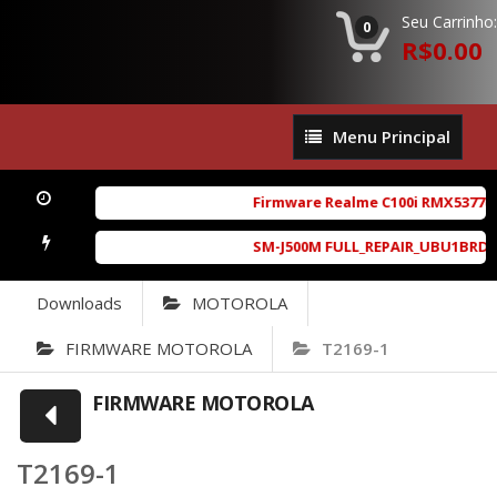
Seu Carrinho:
0
R$0.00
Menu
Menu Principal
Principal
Firmware Realme C100i RMX5377exp
SM-J500M FULL_REPAIR_UBU1BRD1_6.
Downloads
MOTOROLA
FIRMWARE MOTOROLA
T2169-1
FIRMWARE MOTOROLA
T2169-1