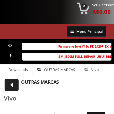
Seu Carrinho:
0
R$0.00
Menu
Menu Principal
Principal
Firmware Jovi Y19s PD2420F_EX_A_
SM-J500M FULL_REPAIR_UBU1BRD1_6.
Downloads
OUTRAS MARCAS
Vivo
OUTRAS MARCAS
Vivo