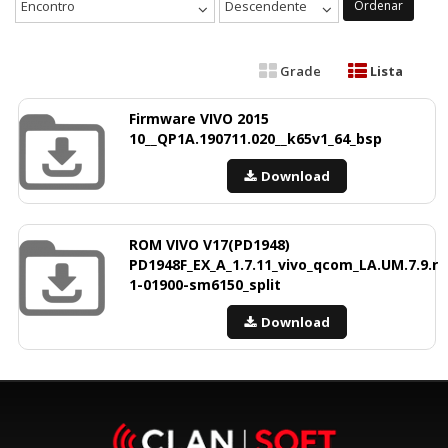
Encontro
Descendente
Ordenar
Grade
Lista
Firmware VIVO 2015
10__QP1A.190711.020__k65v1_64_bsp
Download
ROM VIVO V17(PD1948)
PD1948F_EX_A_1.7.11_vivo_qcom_LA.UM.7.9.r
1-01900-sm6150_split
Download