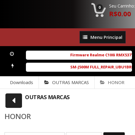
Seu Carrinho:
0
R$0.00
Menu
Menu Principal
Principal
Firmware Realme C100i RMX5377ex
SM-J500M FULL_REPAIR_UBU1BRD1_6.
Downloads
OUTRAS MARCAS
HONOR
OUTRAS MARCAS
HONOR