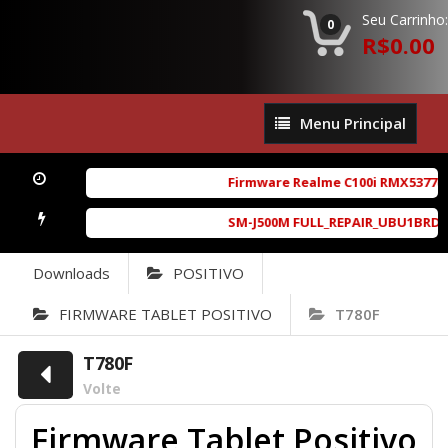
Seu Carrinho:
0
R$0.00
Menu
Menu Principal
Principal
Firmware Realme C100i RMX5377exp
SM-J500M FULL_REPAIR_UBU1BRD1_6.
Downloads
POSITIVO
FIRMWARE TABLET POSITIVO
T780F
T780F
Volte
Firmware Tablet Positivo