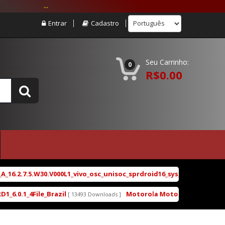
...
Entrar
Cadastro
Seu Carrinho:
0
R$0.00
.2.7.5.W30.V000L1_vivo_osc_unisoc_sprdroid16_sys_main_w25.22.4_sys
1_4File_Brazil
Motorola Moto G5 XT1672 XT1671 X
[ 13493 Downloads ]