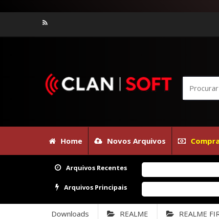
Home
Novos Arquivos
Compra
Arquivos Recentes
Arquivos Principais
Downloads
REALME
REALME F