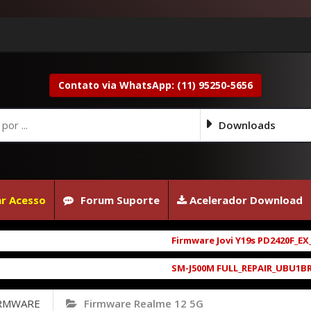
Contato via WhatsApp: (11) 95250-5656
Downloads
r Acesso
Forum Suporte
Acelerador Download
Firmware Jovi Y19s PD2420F_EX_A_16
SM-J500M FULL_REPAIR_UBU1BRD1_6.0.
IRMWARE
Firmware Realme 12 5G