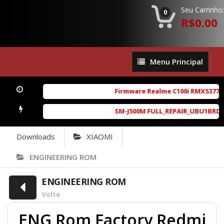
Seu Carrinho:
0
R$0.00
Menu
Menu Principal
Principal
Firmware Realme C100i RMX5377exp
SM-J500M FULL_REPAIR_UBU1BRD1_6.
Downloads
XIAOMI
ENGINEERING ROM
ENGINEERING ROM
Volte
ENG Rom Factory Redmi