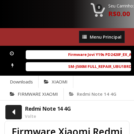
Seu Carrinho:
0
R$0.00
Menu
Menu Principal
Principal
Firmware Jovi Y19s PD2420F_EX_A_1
SM-J500M FULL_REPAIR_UBU1BRD1_6.
Downloads
XIAOMI
FIRMWARE XIAOMI
Redmi Note 14 4G
Redmi Note 14 4G
Volte
Firmware Xiaomi Redmi