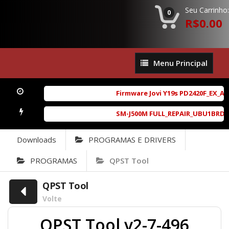
Seu Carrinho:
0
R$0.00
Menu
Menu Principal
Principal
Firmware Jovi Y19s PD2420F_EX_A_1
SM-J500M FULL_REPAIR_UBU1BRD1_6.0
Downloads
PROGRAMAS E DRIVERS
PROGRAMAS
QPST Tool
QPST Tool
Volte
QPST Tool v2-7-496