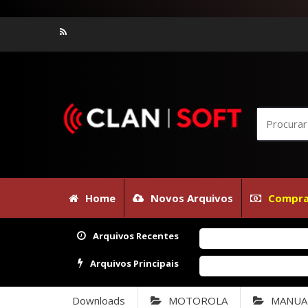
Home
Novos Arquivos
Compra
Arquivos Recentes
Arquivos Principais
Downloads
MOTOROLA
MANUA