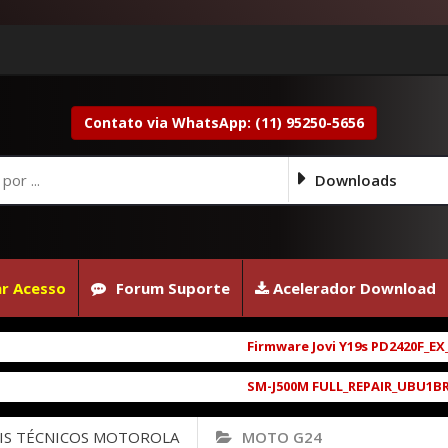
Contato via WhatsApp: (11) 95250-5656
Downloads
r Acesso
Forum Suporte
Acelerador Download
Firmware Jovi Y19s PD2420F_EX_A_16
SM-J500M FULL_REPAIR_UBU1BRD1_6.0.
IS TÉCNICOS MOTOROLA
MOTO G24