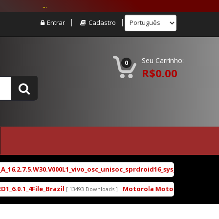
...
Entrar
Cadastro
Seu Carrinho:
0
R$0.00
.2.7.5.W30.V000L1_vivo_osc_unisoc_sprdroid16_sys_main_w25.22.4_sy
1_4File_Brazil
Motorola Moto G5 XT1672 XT1671 X
[ 13493 Downloads ]