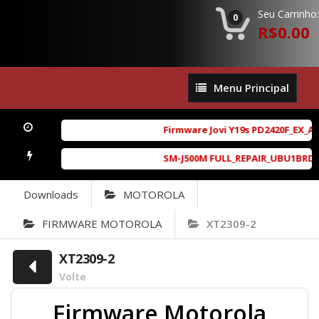
Seu Carrinho:
0
R$0.00
Menu
Menu Principal
Principal
Firmware Jovi Y19s PD2420F_EX_A_1
SM-J500M FULL_REPAIR_UBU1BRD1_6.
Downloads
MOTOROLA
FIRMWARE MOTOROLA
XT2309-2
XT2309-2
Volte
Firmware Motorola