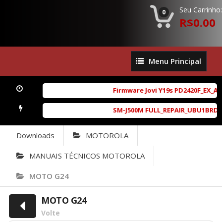
Seu Carrinho:
0
R$0.00
Menu
Menu Principal
Principal
Firmware Jovi Y19s PD2420F_EX_A_1
SM-J500M FULL_REPAIR_UBU1BRD1_6.0
Downloads
MOTOROLA
MANUAIS TÉCNICOS MOTOROLA
MOTO G24
MOTO G24
Volte