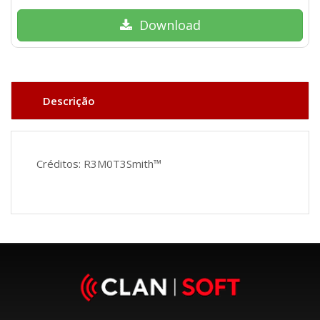
Download
Descrição
Créditos: R3M0T3Smith™