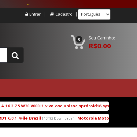
...
Entrar
Cadastro
Seu Carrinho:
0
R$0.00
.2.7.5.W30.V000L1_vivo_osc_unisoc_sprdroid16_sys_main_w25.22.4_sy
1_4File_Brazil
Motorola Moto G5 XT1672 XT1671 X
[ 13493 Downloads ]