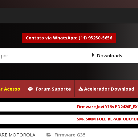
Contato via WhatsApp: (11) 95250-5656
Downloads
r Acesso
Forum Suporte
Acelerador Download
Firmware Jovi Y19s PD2420F_EX_A_16
SM-J500M FULL_REPAIR_UBU1BRD1_6.0.
ARE MOTOROLA
Firmware G35