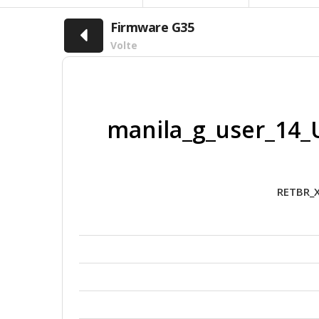
Firmware G35
Volte
manila_g_user_14_
RETBR_X