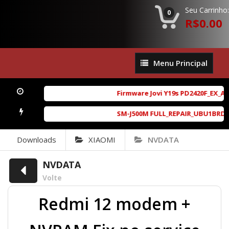
Seu Carrinho:
0
R$0.00
Menu
Menu Principal
Principal
Firmware Jovi Y19s PD2420F_EX_A_1
SM-J500M FULL_REPAIR_UBU1BRD1_6.
Downloads
XIAOMI
NVDATA
NVDATA
Volte
Redmi 12 modem +