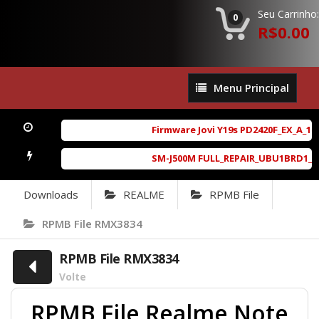
Seu Carrinho:
0
R$0.00
Menu
Menu Principal
Principal
Firmware Jovi Y19s PD2420F_EX_A_16.
SM-J500M FULL_REPAIR_UBU1BRD1_6.0.
Downloads
REALME
RPMB File
RPMB File RMX3834
RPMB File RMX3834
Volte
RPMB File Realme Note