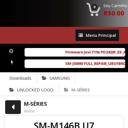
Seu Carrinho:
0
R$0.00
Menu
Menu Principal
Principal
Firmware Jovi Y19s PD2420F_EX_A_1
SM-J500M FULL_REPAIR_UBU1BRD1_6.
Downloads
SAMSUNG
UNLOCKED LOGO
M-SÉRIES
M-SÉRIES
Volte
SM-M146B U7