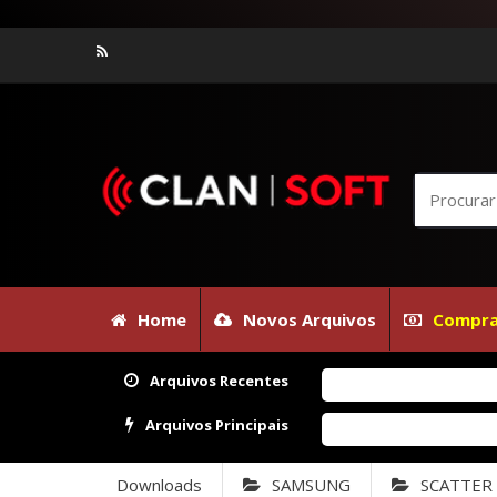
Home
Novos Arquivos
Compra
Arquivos Recentes
Arquivos Principais
Downloads
SAMSUNG
SCATTER