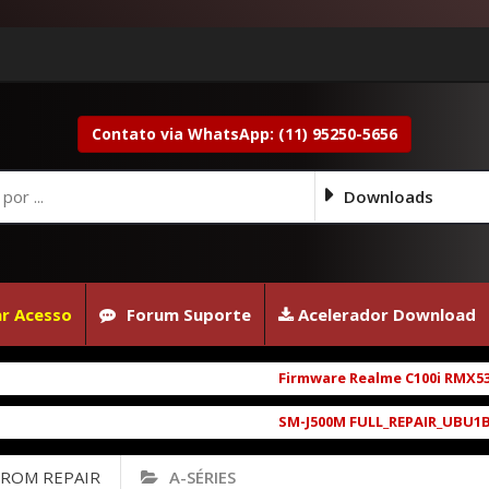
Contato via WhatsApp: (11) 95250-5656
Downloads
r Acesso
Forum Suporte
Acelerador Download
Firmware Realme C100i RMX5377exp
SM-J500M FULL_REPAIR_UBU1BRD1_6.
 ROM REPAIR
A-SÉRIES