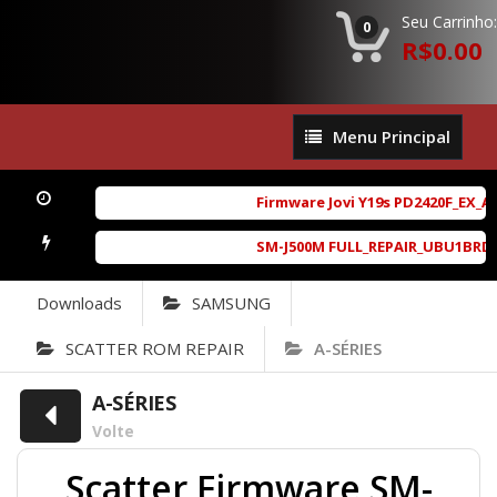
Seu Carrinho:
0
R$0.00
Menu
Menu Principal
Principal
Firmware Jovi Y19s PD2420F_EX_A_
SM-J500M FULL_REPAIR_UBU1BRD1_6.
Downloads
SAMSUNG
SCATTER ROM REPAIR
A-SÉRIES
A-SÉRIES
Volte
Scatter Firmware SM-