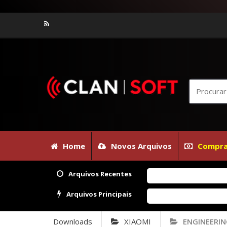
Home
Novos Arquivos
Compra
Arquivos Recentes
Arquivos Principais
Downloads
XIAOMI
ENGINEERI