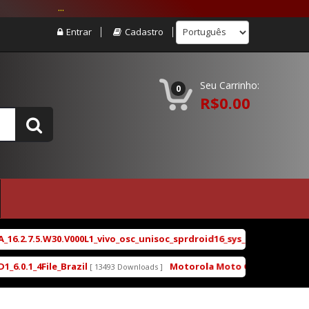
...
Entrar
Cadastro
Seu Carrinho:
0
R$0.00
2.7.5.W30.V000L1_vivo_osc_unisoc_sprdroid16_sys_main_w25.22.4_sys
1_4File_Brazil
Motorola Moto G5 XT1672 XT1671 XT
[ 13493 Downloads ]