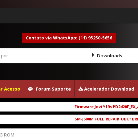
Contato via WhatsApp: (11) 95250-5656
Downloads
r Acesso
Forum Suporte
Acelerador Download
Firmware Jovi Y19s PD2420F_EX_A_16.
SM-J500M FULL_REPAIR_UBU1BRD1_6.0.
NG ROM