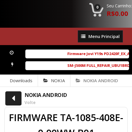
Seu Carrinho:
0
R$0.00
Menu
Menu Principal
Principal
Firmware Jovi Y19s PD2420F_EX_A_1
SM-J500M FULL_REPAIR_UBU1BRD1_6.
Downloads
NOKIA
NOKIA ANDROID
NOKIA ANDROID
Volte
FIRMWARE TA-1085-408E-