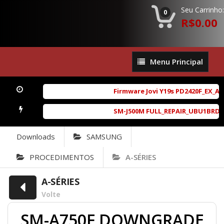
Seu Carrinho:
0
R$0.00
Menu
Menu Principal
Principal
Firmware Jovi Y19s PD2420F_EX_A_1
SM-J500M FULL_REPAIR_UBU1BRD1_6.0
Downloads
SAMSUNG
PROCEDIMENTOS
A-SÉRIES
A-SÉRIES
Volte
SM-A750F DOWNGRADE